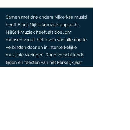
Samen met drie andere Nijkerkse musici
heeft Floris NijKerkmuziek opgericht.
NijKerkmuziek heeft als doel om
mensen vanuit het leven van alle dag te
verbinden door en in interkerkelijke
muzikale vieringen. Rond verschillende
tijden en feesten van het kerkelijk jaar
organiseert NijKerkmuziek muzikale
avondgebeden in verschillende kerken
in Nijkerk.
Vorige
Volgende