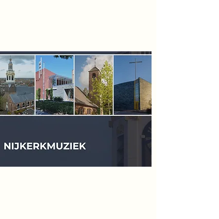
Floris van Gils
Musicus en Theoloog
Mede-initiator en
secretaris
NijKerkmuziek