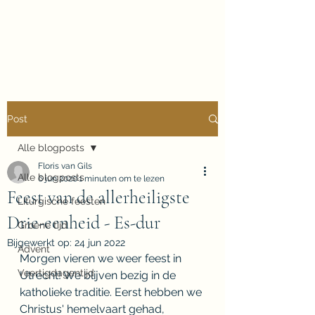
Floris van Gils
Musicus en Theoloog
Post
Alle blogposts
Floris van Gils
Alle blogposts
6 jun 2020
1 minuten om te lezen
Feest van de allerheiligste
Liturgische feesten
Drie-eenheid - Es-dur
Groene tijd
Bijgewerkt op:
24 jun 2022
Advent
Morgen vieren we weer feest in 
Veertigdagentijd
Utrecht! We blijven bezig in de 
katholieke traditie. Eerst hebben we 
Christus' hemelvaart gehad, 