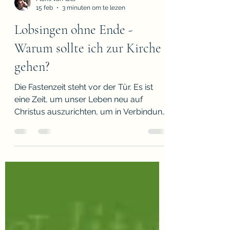
Floris van Gils
15 feb
3 minuten om te lezen
Lobsingen ohne Ende -
Warum sollte ich zur Kirche
gehen?
Die Fastenzeit steht vor der Tür. Es ist
eine Zeit, um unser Leben neu auf
Christus auszurichten, um in Verbindung
mit ihm zu leben und um unsere
Identität als Getauften neu mit Leben zu
füllen. Wir werden aufgerufen, alte
Gewohnheiten, die uns von Gott
entfernen, hinter uns zu lassen und das
neue Leben mit Christus zu bejahen:
´Kehrt um und glaubt an das
Evangelium!