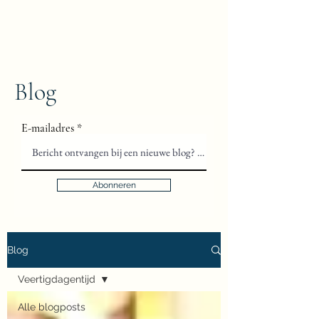
Floris van Gils
Musicus en Theoloog
Blog
E-mailadres
Abonneren
Blog
Veertigdagentijd
Alle blogposts