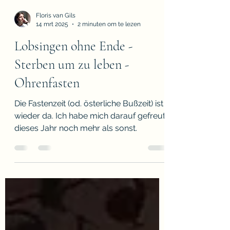
het mij. Als kerkmusicus van het
Kirchengemeindeverband Brüggen-
Niederkrüchten in bisdom Aken mag ik
deze tekst dagelijks leven. Ik ervaar het
Floris van Gils
als een groot geschenk dat roeping en
14 mrt 2025
2 minuten om te lezen
beroep samenvallen.
Lobsingen ohne Ende -
Sterben um zu leben -
Ohrenfasten
Die Fastenzeit (od. österliche Bußzeit) ist
wieder da. Ich habe mich darauf gefreut,
dieses Jahr noch mehr als sonst.