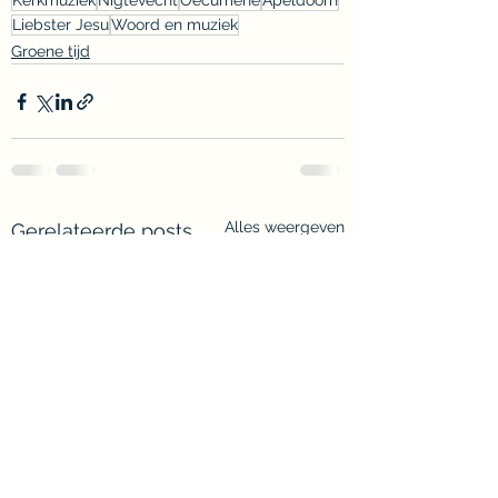
Kerkmuziek
Nigtevecht
Oecumene
Apeldoorn
Liebster Jesu
Woord en muziek
Groene tijd
Alles weergeven
Gerelateerde posts