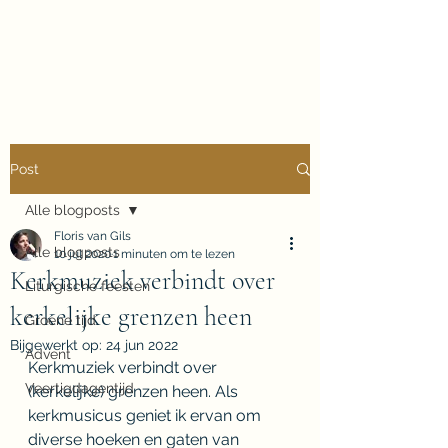
Floris van Gils
Musicus en Theoloog
Post
Alle blogposts
Floris van Gils
Alle blogposts
10 jul 2020
1 minuten om te lezen
Kerkmuziek verbindt over
Liturgische feesten
kerkelijke grenzen heen
Groene tijd
Bijgewerkt op:
24 jun 2022
Advent
Kerkmuziek verbindt over 
Veertigdagentijd
(kerkelijke) grenzen heen. Als 
kerkmusicus geniet ik ervan om 
diverse hoeken en gaten van 