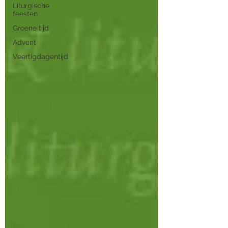
Liturgische
feesten
Groene tijd
Advent
Veertigdagentijd