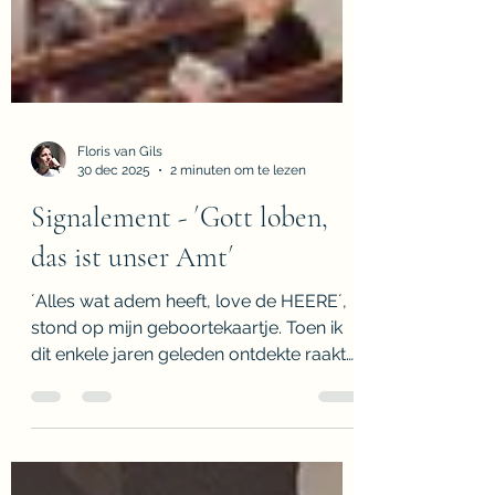
Floris van Gils
30 dec 2025
2 minuten om te lezen
Signalement - ´Gott loben,
das ist unser Amt´
´Alles wat adem heeft, love de HEERE´,
stond op mijn geboortekaartje. Toen ik
dit enkele jaren geleden ontdekte raakte
het mij. Als kerkmusicus van het
Kirchengemeindeverband Brüggen-
Niederkrüchten in bisdom Aken mag ik