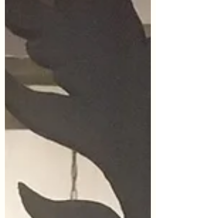
deze tekst dagelijks leven. Ik ervaar het
als een groot geschenk dat roeping en
beroep samenvallen.