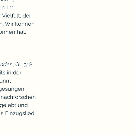
n. Im 
ielfalt, der 
n. Wir können 
onnen hat.
tanden
, GL 318. 
ts in der 
annt 
 gesungen 
 nachforschen 
 gelebt und 
ls Einzugslied 