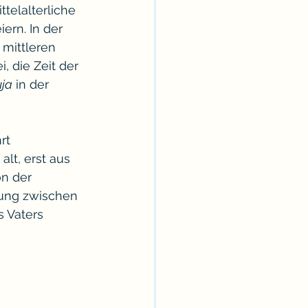
ttelalterliche 
ern. In der 
 mittleren 
, die Zeit der 
uja
 in der 
rt 
lt, erst aus 
n der 
dung zwischen 
 Vaters 