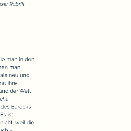
eser Rubrik 
ie man in den 
enen man 
e als neu und 
at ihre 
 und der Welt 
che 
r des Barocks 
Es ist 
icht, weil die 
uch –, 