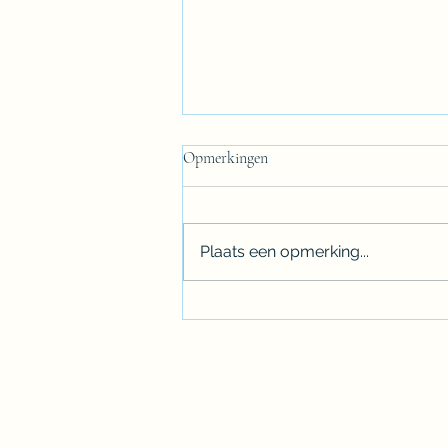
Opmerkingen
Plaats een opmerking...
Lobsingen ohne Ende - Fasten von
Orgelmusik