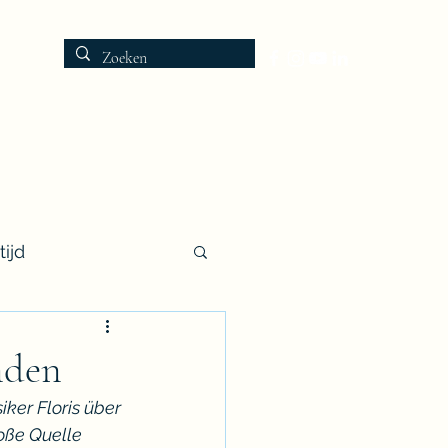
fie en Foto's
Opnames
Publicaties
Blog
Contact
ijd
nden
iker Floris über 
oße Quelle 