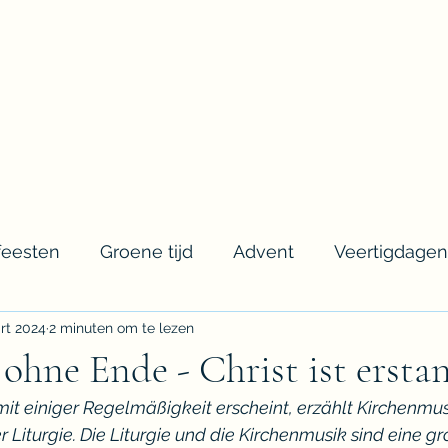
Welkom
Agenda
Werkzaamheden
Biogra
feesten
Groene tijd
Advent
Veertigdagent
rt 2024
2 minuten om te lezen
ohne Ende - Christ ist ersta
 mit einiger Regelmäßigkeit erscheint, erzählt Kirchenmus
Liturgie. Die Liturgie und die Kirchenmusik sind eine gr