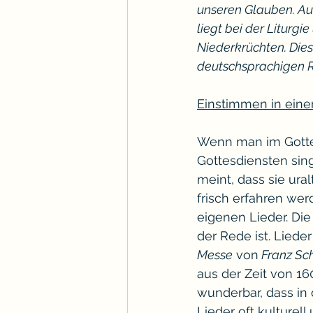
unseren Glauben. Auch
liegt bei der Liturg
Niederkrüchten. Diese
deutschsprachigen 
Einstimmen in einen
Wenn man im Gottes
Gottesdiensten sin
meint, dass sie ural
frisch erfahren wer
eigenen Lieder. Die
der Rede ist. Liede
Messe
 von
 Franz Sc
aus der Zeit von 160
wunderbar, dass in 
Lieder oft kulturell