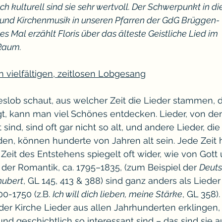
 kulturell sind sie sehr wertvoll. Der Schwerpunkt in di
ie und Kirchenmusik in unseren Pfarren der GdG Brüggen-
s Mal erzählt Floris über das älteste Geistliche Lied im 
Raum.
 vielfältigen, zeitlosen Lobgesang
lob schaut, aus welcher Zeit die Lieder stammen, d
gt, kann man viel Schönes entdecken. Lieder, von d
t sind, sind oft gar nicht so alt, und andere Lieder, di
den, können hunderte von Jahren alt sein. Jede Zeit h
 Zeit des Entstehens spiegelt oft wider, wie von Gott
r der Romantik, ca. 1795–1835, (zum Beispiel der 
Deuts
hubert
, GL 145, 413 & 388) sind ganz anders als Liede
0-1750 (z.B. 
Ich will dich lieben, meine Stärke
, GL 358). 
der Kirche Lieder aus allen Jahrhunderten erklingen, n
 und geschichtlich so interessant sind – das sind sie a