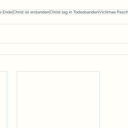
e Ende
Christ ist erstanden
Christ lag in Todesbanden
Victimae Pasch