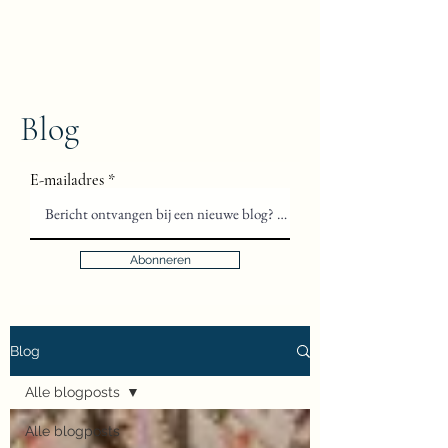
Floris van Gils
Musicus en Theoloog
Blog
E-mailadres
Abonneren
Blog
Alle blogposts
Alle blogposts