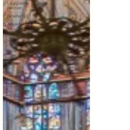
Liturgische
feesten
Groene tijd
Advent
Veertigdagentijd