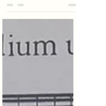
Franciscus Xaverius, ofwel de Krijtberg.
Het is een van de best...