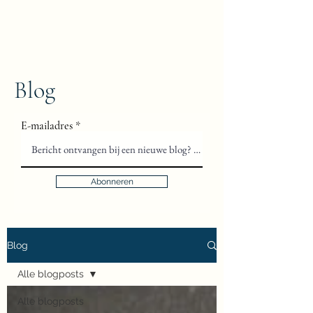
Floris van Gils
Musicus en Theoloog
Blog
E-mailadres
Abonneren
Blog
Alle blogposts
Alle blogposts