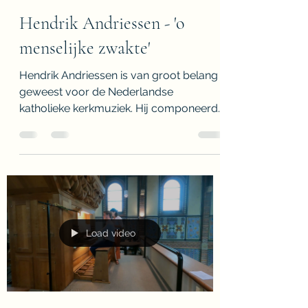
Floris van Gils
20 okt 2022
1 minuten om te lezen
Hendrik Andriessen - 'o
menselijke zwakte'
Hendrik Andriessen is van groot belang
geweest voor de Nederlandse
katholieke kerkmuziek. Hij componeerde
talloze werken voor de liturgie.
Load video