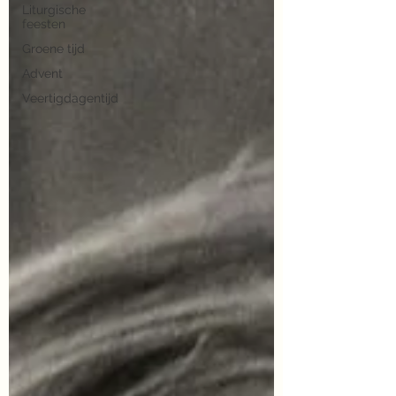
Liturgische
feesten
Groene tijd
Advent
Veertigdagentijd