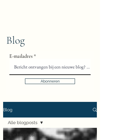
Floris van Gils
Musicus en Theoloog
Blog
E-mailadres
Abonneren
Blog
Alle blogposts
Alle blogposts