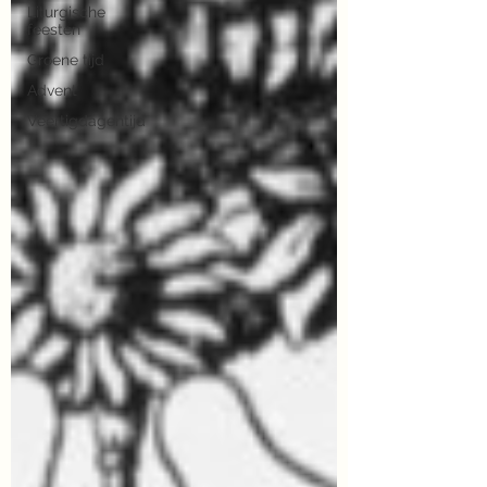
Liturgische
feesten
Groene tijd
Advent
Veertigdagentijd