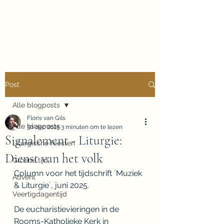
Floris van Gils
Musicus en Theoloog
Post
Alle blogposts
Floris van Gils
Alle blogposts
30 dec 2025
3 minuten om te lezen
Signalement - Liturgie:
Liturgische feesten
Dienst van het volk
Groene tijd
Column voor het tijdschrift ´Muziek 
Advent
& Liturgie´, juni 2025.
Veertigdagentijd
De eucharistievieringen in de 
Rooms-Katholieke Kerk in 