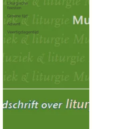
Liturgische
feesten
Groene tijd
Advent
Veertigdagentijd