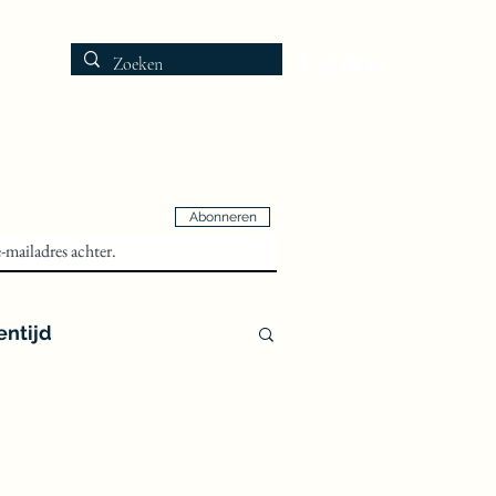
fie en Foto's
Opnames
Publicaties
Blog
Contact
Abonneren
entijd