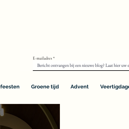
Welkom
Agenda
Werkzaamheden
Biogra
E-mailadres
 feesten
Groene tijd
Advent
Veertigdag