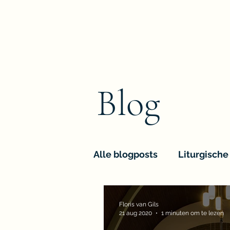
Floris van Gils
Musicus en Theoloog
Blog
Alle blogposts
Liturgische
Floris van Gils
21 aug 2020
1 minuten om te lezen