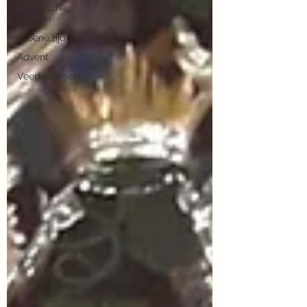
Liturgische
feesten
Groene tijd
Advent
Veertigdagentijd