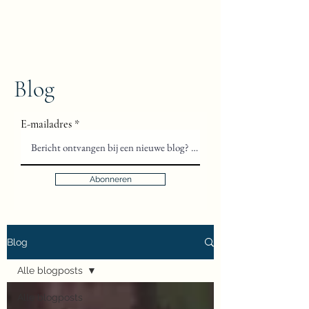
Floris van Gils
Musicus en Theoloog
Blog
E-mailadres
Abonneren
Blog
Alle blogposts
Alle blogposts