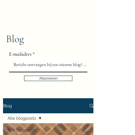
Floris van Gils
Musicus en Theoloog
Blog
E-mailadres
Abonneren
Blog
Alle blogposts
Alle blogposts