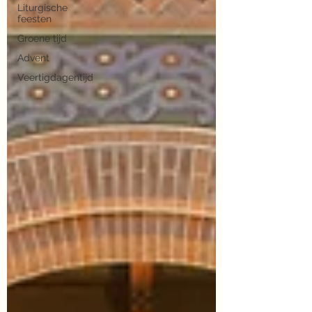
Liturgische
feesten
Groene tijd
Advent
Veertigdagentijd