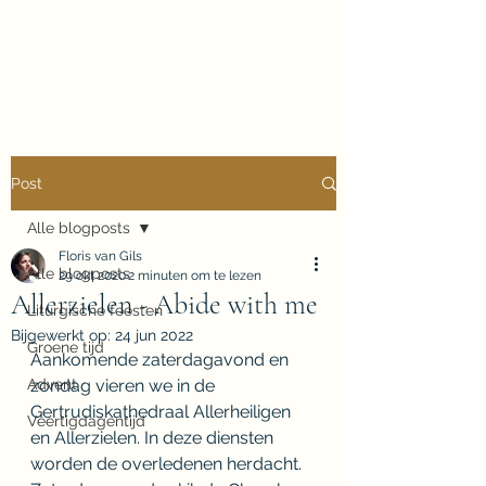
Floris van Gils
Musicus en Theoloog
Post
Alle blogposts
Floris van Gils
Alle blogposts
29 okt 2020
2 minuten om te lezen
Allerzielen - Abide with me
Liturgische feesten
Bijgewerkt op:
24 jun 2022
Groene tijd
Aankomende zaterdagavond en 
Advent
zondag vieren we in de 
Gertrudiskathedraal Allerheiligen 
Veertigdagentijd
en Allerzielen. In deze diensten 
worden de overledenen herdacht. 