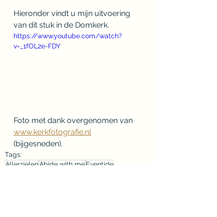
Hieronder vindt u mijn uitvoering 
van dit stuk in de Domkerk.
https://www.youtube.com/watch?
v=_1fOL2e-FDY
Foto met dank overgenomen van 
www.kerkfotografie.nl
(bijgesneden).
Tags:
Allerzielen
Abide with me
Eventide
Charles Hubert Hastings Parry (1848-1918)
Blijf mijn nabij
Liturgische feesten