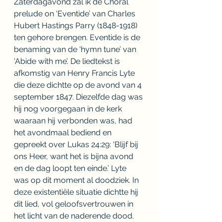
Zaterdagavond zal ik de Choral 
prelude on ‘Eventide’ van Charles 
Hubert Hastings Parry (1848-1918) 
ten gehore brengen. Eventide is de 
benaming van de ‘hymn tune’ van 
‘Abide with me’. De liedtekst is 
afkomstig van Henry Francis Lyte 
die deze dichtte op de avond van 4 
september 1847. Diezelfde dag was 
hij nog voorgegaan in de kerk 
waaraan hij verbonden was, had 
het avondmaal bediend en 
gepreekt over Lukas 24:29: ‘Blijf bij 
ons Heer, want het is bijna avond 
en de dag loopt ten einde.’ Lyte 
was op dit moment al doodziek. In 
deze existentiële situatie dichtte hij 
dit lied, vol geloofsvertrouwen in 
het licht van de naderende dood. 