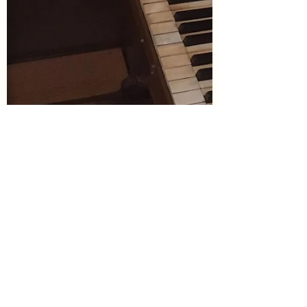
Floris van Gils
10 dec 2023
2 minuten om te lezen
Der Vater des Kirchenliedes
Vorgestern, an den 8.12, feierten wir in
den Wochentagsmesse in der