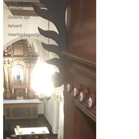
Liturgische
feesten
Groene tijd
Advent
Veertigdagentijd