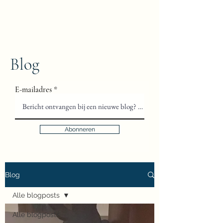
Floris van Gils
Musicus en Theoloog
Blog
E-mailadres
Abonneren
Blog
Alle blogposts
Alle blogposts